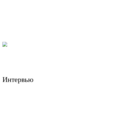
«Личная история». Жанна Агалакова — о
своем новом документальном фильме
Интервью