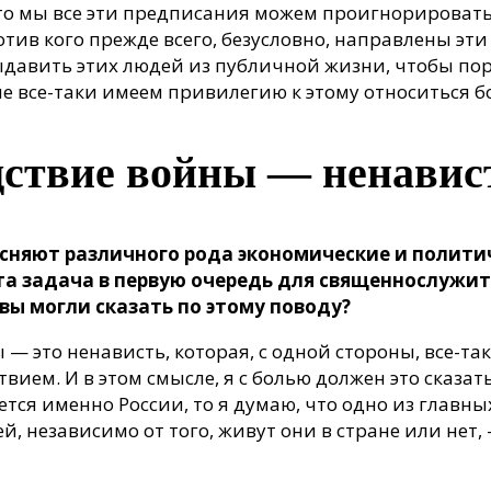
то мы все эти предписания можем проигнорировать. 
отив кого прежде всего, безусловно, направлены эт
ыдавить этих людей из публичной жизни, чтобы пора
рые все-таки имеем привилегию к этому относиться 
едствие войны — ненавис
ъясняют различного рода экономические и полити
 эта задача в первую очередь для священнослужи
вы могли сказать по этому поводу?
— это ненависть, которая, с одной стороны, все-та
вием. И в этом смысле, я с болью должен это сказать
ется именно России, то я думаю, что одно из главны
й, независимо от того, живут они в стране или нет,