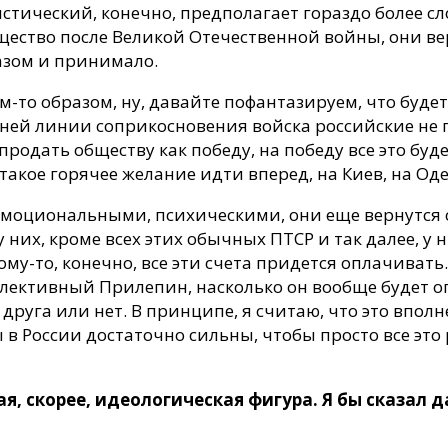
стический, конечно, предполагает гораздо более сл
бщество после Великой Отечественной войны, они в
азом и принимало.
им-то образом, ну, давайте пофантазируем, что буде
ней линии соприкосновения войска российские не по
родать обществу как победу, на победу все это буде
 такое горячее желание идти вперед, на Киев, на Оде
 эмоциональными, психическими, они еще вернутся 
у них, кроме всех этих обычных ПТСР и так далее, у 
ому-то, конечно, все эти счета придется оплачивать
коллективный Прилепин, насколько он вообще будет 
друга или нет. В принципе, я считаю, что это впол
 в России достаточно сильны, чтобы просто все это
ая, скорее, идеологическая фигура. Я бы сказал