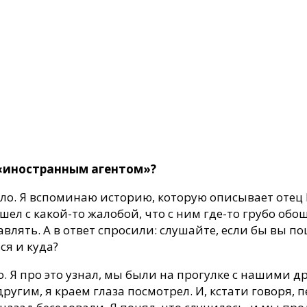
 «иностранным агентом»?
ело. Я вспоминаю историю, которую описывает отец
шел с какой-то жалобой, что с ним где-то грубо обо
лять. А в ответ спросили: слушайте, если бы вы пош
ся и куда?
 Я про это узнал, мы были на прогулке с нашими др
гим, я краем глаза посмотрел. И, кстати говоря, пе