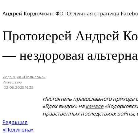
Андрей Кордочкин. ФОТО: личная страница Faceb
Протоиерей Андрей Ко
— нездоровая альтерна
Редакция «Полигона»
·
Интервью
·
02.09.2025 16:35
Настоятель православного прихода 
«Вдох выдох» на
канале
«Ходорковски
нравственных последствиях войны, о
Редакция
«Полигона»