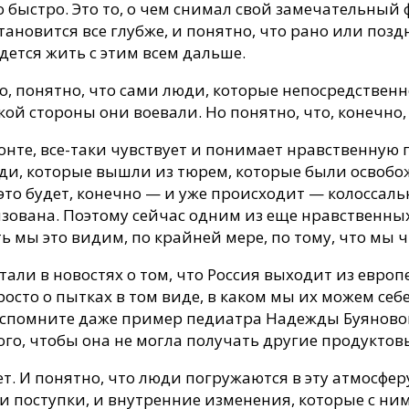
о быстро. Это то, о чем снимал свой замечательны
тановится все глубже, и понятно, что рано или позд
дется жить с этим всем дальше.
но, понятно, что сами люди, которые непосредственн
акой стороны они воевали. Но понятно, что, конечно,
ронте, все-таки чувствует и понимает нравственную 
люди, которые вышли из тюрем, которые были освобо
, это будет, конечно — и уже происходит — колоссал
зована. Поэтому сейчас одним из еще нравственных 
ь мы это видим, по крайней мере, по тому, что мы 
али в новостях о том, что Россия выходит из европ
росто о пытках в том виде, в каком мы их можем себ
вспомните даже пример педиатра Надежды Буяновой
того, чтобы она не могла получать другие продуктов
ет. И понятно, что люди погружаются в эту атмосфер
ои поступки, и внутренние изменения, которые с ни