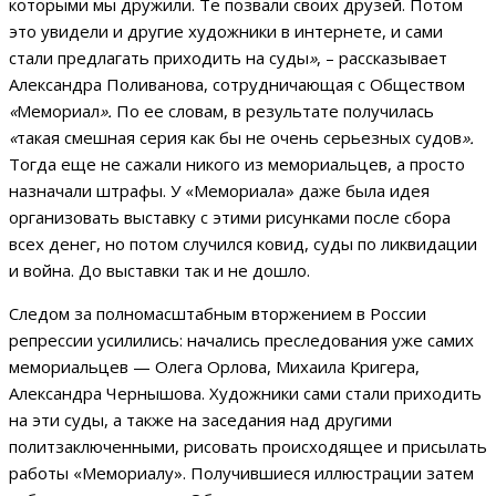
которыми мы дружили. Те позвали своих друзей. Потом
это увидели и другие художники в интернете, и сами
стали предлагать приходить на суды
»
, – рассказывает
Александра Поливанова, сотрудничающая с Обществом
«
Мемориал
».
По ее словам, в результате получилась
«
такая смешная серия как бы не очень серьезных судов
».
Тогда еще не сажали никого из мемориальцев, а просто
назначали штрафы. У «Мемориала» даже была идея
организовать выставку с этими рисунками после сбора
всех денег, но потом случился ковид, суды по ликвидации
и война. До выставки так и не дошло.
Следом за полномасштабным вторжением в России
репрессии усилились: начались преследования уже самих
мемориальцев — Олега Орлова, Михаила Кригера,
Александра Чернышова. Художники сами стали приходить
на эти суды, а также на заседания над другими
политзаключенными, рисовать происходящее и присылать
работы «Мемориалу». Получившиеся иллюстрации затем