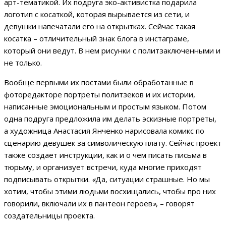
арт-тематикой. Их подруга эко-активистка подарила
логотип с косаткой, которая вырывается из сети, и
девушки напечатали его на открытках. Сейчас такая
косатка – отличительный знак блога в инстаграме,
который они ведут. В нем рисунки с политзаключенными и
не только.
Вообще первыми их постами были обработанные в
фоторедакторе портреты политзеков и их истории,
написанные эмоциональным и простым языком. Потом
одна подруга предложила им делать эскизные портреты,
а художница Анастасия Янченко нарисовала комикс по
сценарию девушек за символическую плату. Сейчас проект
также создает инструкции, как и о чем писать письма в
тюрьму, и организует встречи, куда многие приходят
подписывать открытки.
«
Да, ситуации страшные. Но мы
хотим, чтобы этими людьми восхищались, чтобы про них
говорили, включали их в пантеон героев
»
, – говорят
создательницы проекта.