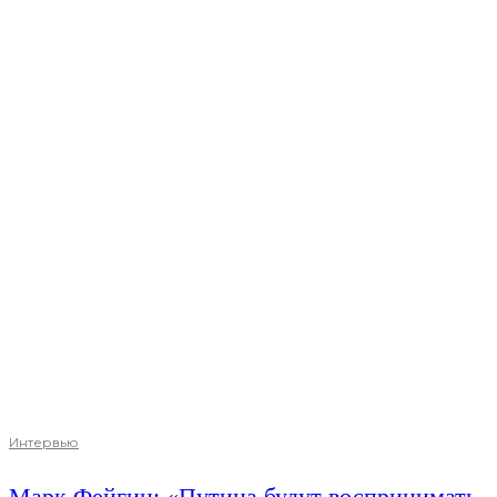
Интервью
Марк Фейгин: «Путина будут воспринимать